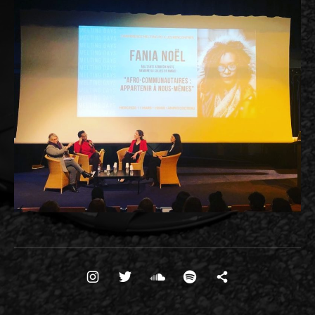
Boutons des médias sociaux
insta
twitter
soundcloud
spotify
Substack