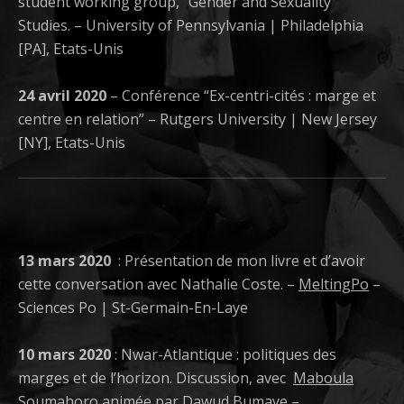
student working group, “Gender and Sexuality
Studies. – University of Pennsylvania | Philadelphia
[PA], Etats-Unis
24 avril 2020
– Conférence “Ex-centri-cités : marge et
centre en relation” – Rutgers University | New Jersey
[NY], Etats-Unis
13 mars 2020
: Présentation de mon livre et d’avoir
cette conversation avec Nathalie Coste. –
MeltingPo
–
Sciences Po | St-Germain-En-Laye
10 mars 2020
: Nwar-Atlantique : politiques des
marges et de l’horizon. Discussion, avec
Maboula
Soumahoro
animée par Dawud Bumaye –