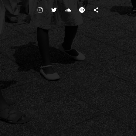
Boutons des médias sociaux
insta
twitter
soundcloud
spotify
Substack