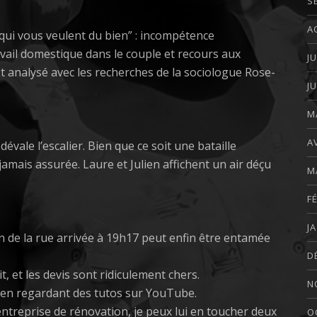
S
A
qui vous veulent du bien” : incompétence
avail domestique dans le couple et recours aux
J
t analysé avec les recherches de la sociologue Rose-
J
M
A
 dévale l’escalier. Bien que ce soit une bataille
 jamais assurée. Laure et Julien affichent un air déçu
M
F
J
n de la rue arrivée à 19h17 peut enfin être entamée
D
, et les devis sont ridiculement chers.
N
s, en regardant des tutos sur YouTube.
 entreprise de rénovation, je peux lui en toucher deux
O