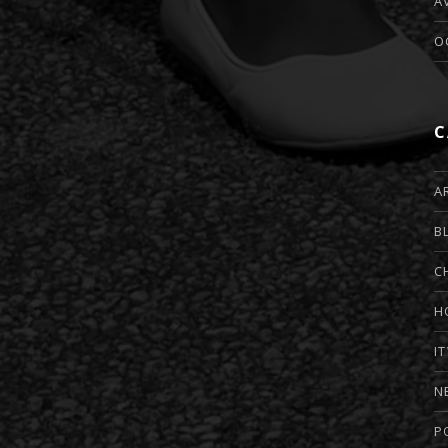
A
O
C
A
B
C
H
I
N
P