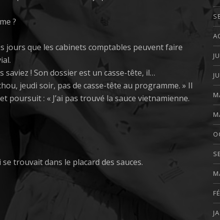
S
ème ?
A
les jours que les cabinets comptables peuvent faire
J
al.
s saviez ! Son dossier est un casse-tête, il…
J
uchou, jeudi soir, pas de casse-tête au programme. » Il
M
t poursuit : « J’ai pas trouvé la sauce vietnamienne.
M
O
S
i se trouvait dans le placard des sauces.
M
F
J