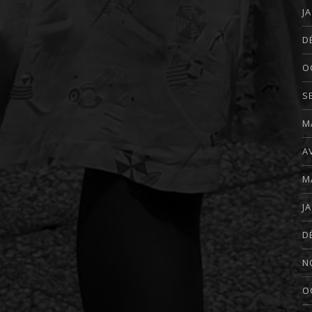
J
D
O
S
M
A
M
J
D
N
O