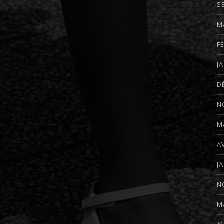
S
M
F
J
D
N
M
A
J
N
M