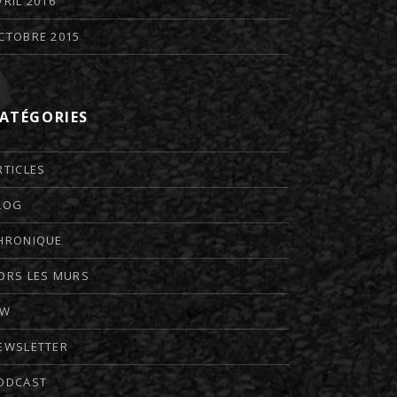
VRIL 2016
CTOBRE 2015
ATÉGORIES
RTICLES
LOG
HRONIQUE
ORS LES MURS
TW
EWSLETTER
ODCAST