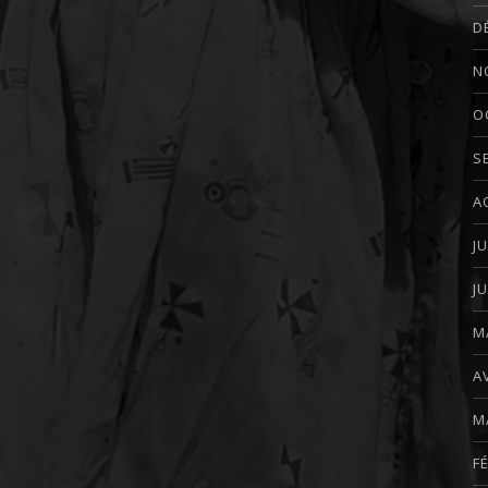
D
N
O
S
A
J
J
M
A
M
F