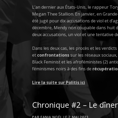
L’an dernier aux États-Unis, le rappeur Tor
Megan Thee Stallion. En janvier, en Grande
été jugé pour dix accusations de viol et d’
décembre, Mendy non coupable dans huit de
deux accusations, un viol et une tentative de
Dans les deux cas, les procès et les verdict
et
confrontations
sur les réseaux sociaux,
Black Feminist et les afroféministes (2) anti
féminismes noirs à des fins de
récupératio
Lire la suite sur Politis ici
Chronique #2 – Le dîner
PAR
FANIA NOËL
LE
2 MAI 2023