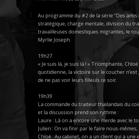
Au programme du #2 de la série “Des amis 
stratégique, charge mentale, division du tr
travailleuses domestiques migrantes, le tou
Myrlie Joseph.
19h27
« Je suis là, je suis là ! » Triomphante, Chloé
quotidienne, la victoire sur le coucher n’est
de ne pas voir leurs filleuls ce soir.
19h39
La commande du traiteur thaïlandais du coi
et la discussion prend son rythme :
Laure : Là on a encore une merde avec le toit
Julien : On va finir par le faire nous-même
Chloé : Au cabinet, on a un client qui a une