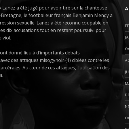
y Lanez a été jugé pour avoir tiré sur la chanteuse
A
-Bretagne, le footballeur français Benjamin Mendy a
agression sexuelle. Lanez a été reconnu coupable en
F
s dix accusations tout en restant poursuivi pour
 viol.
J
O
s ont donné lieu à d’importants débats
 avec des attaques misogynoir (1) ciblées contre les
A
carcérales. Au cœur de ces attaques, l’utilisation des
J
n
.
M
D
N
O