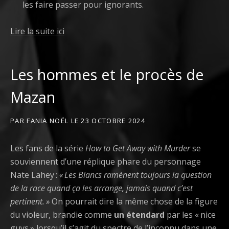
les faire passer pour ignorants.
Lire la suite ici
Les hommes et le procès de
Mazan
PAR
FANIA NOËL
LE
23 OCTOBRE 2024
Les fans de la série
How to Get Away with Murder
se
souviennent d’une réplique phare du personnage
Nate Lahey :
« Les Blancs ramènent toujours la question
de la race quand ça les arrange, jamais quand c’est
pertinent. »
On pourrait dire la même chose de la figure
du violeur, brandie comme
un étendard
par les « nice
guys » lorsqu’il s’agit du spectre de l’inconnu dans une