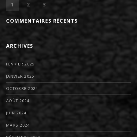
PAGINATION DES PUBLICATION
PAGE
PAGE
PAGE
1
2
3
SUIVANT
COMMENTAIRES RÉCENTS
ARCHIVES
FÉVRIER 2025
JANVIER 2025
OCTOBRE 2024
AOÛT 2024
JUIN 2024
MARS 2024