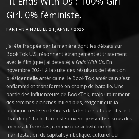
“It Ends With Us”: 100% Girl-
Girl. 0% féministe.
PAR
FANIA NOËL
LE
24 JANVIER 2025
J’ai été frappée par la manière dont les débats sur
BookTok U.S. résonnent étrangement et tristement
avec le film (que j’ai détesté)
It Ends With Us
. En
novembre 2024, à la suite des résultats de l’élection
présidentielle américaine, le BookTok américain s’est
enflammé et transformé en champ de bataille. Une
partie des influenceurs de BookTok, majoritairement
des femmes blanches milléniales, exigeait que la
politique reste en dehors de la lecture, et que “it’s not
that deep”. La lecture est souvent présentée, sous des
formes différentes, comme une activité noble,
manifestation de capital symbolique, culturel ou