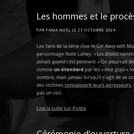
Les hommes et le proc
PAR
FANIA NOËL
LE
23 OCTOBRE 2024
Les fans de la série
How to Get Away with Mu
personnage Nate Lahey :
« Les Blancs ramène
jamais quand c’est pertinent. »
On pourrait di
comme
un étendard
par les « nice guys » l
sombre, mais jamais lorsqu’il s’agit de se con
des victimes
connaissent leurs agresseurs
,
pas un viol.
Lire la suite sur Politis
Cérémonie d’ouverture d