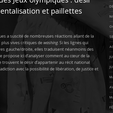
D
ntalisation et paillettes
N
O
es a suscité de nombreuses réactions allant de la
S
plus vives critiques de
washing
. Si les lignes qui
A
res gauche/droite, elles traduisent néanmoins des
me propose ici d’analyser comment au cœur de la
J
 trouvent le désir d’appartenir au récit national
J
iction avec la possibilité de libération, de justice et
M
A
M
F