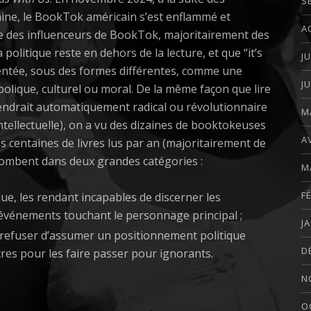
S
caine, le BookTok américain s’est enflammé et
A
e des influenceurs de BookTok, majoritairement des
politique reste en dehors de la lecture, et que “it’s
J
sentée, sous des formes différentes, comme une
J
bolique, culturel ou moral. De la même façon que lire
endrait automatiquement radical ou révolutionnaire
M
 intellectuelle), on a vu des dizaines de booktokeuses
A
 centaines de livres lus par an (majoritairement de
ls tombent dans deux grandes catégories :
M
F
que, les rendant incapables de discerner les
événements touchant le personnage principal ;
J
 refuser d’assumer un positionnement politique
D
res pour les faire passer pour ignorants.
N
O