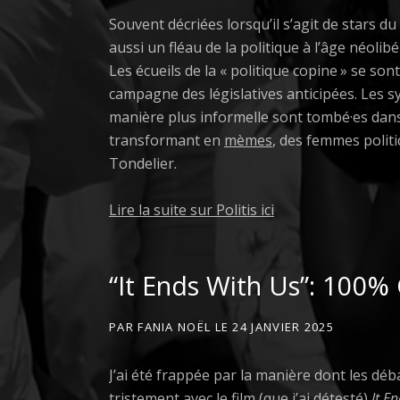
Souvent décriées lorsqu’il s’agit de stars du
aussi un fléau de la politique à l’âge néolibé
Les écueils de la « politique copine » se sont
campagne des législatives anticipées. Les 
manière plus informelle sont tombé·es da
transformant en
mèmes
, des femmes politi
Tondelier.
Lire la suite sur Politis ici
“It Ends With Us”: 100% G
PAR
FANIA NOËL
LE
24 JANVIER 2025
J’ai été frappée par la manière dont les d
tristement avec le film (que j’ai détesté)
It E