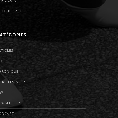
VRIL 2016
CTOBRE 2015
ATÉGORIES
RTICLES
LOG
HRONIQUE
ORS LES MURS
TW
EWSLETTER
ODCAST