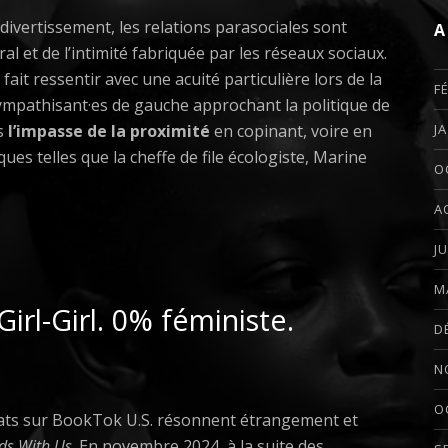
 divertissement, les relations parasociales sont
A
ral et de l’intimité fabriquée par les réseaux sociaux.
 fait ressentir avec une acuité particulière lors de la
F
sympathisant·es de gauche approchant la politique de
ns
l’impasse de la proximité
en copinant, voire en
J
ques telles que la cheffe de file écologiste, Marine
O
A
J
M
irl-Girl. 0% féministe.
D
N
O
ébats sur BookTok U.S. résonnent étrangement et
nds With Us
. En novembre 2024, à la suite des