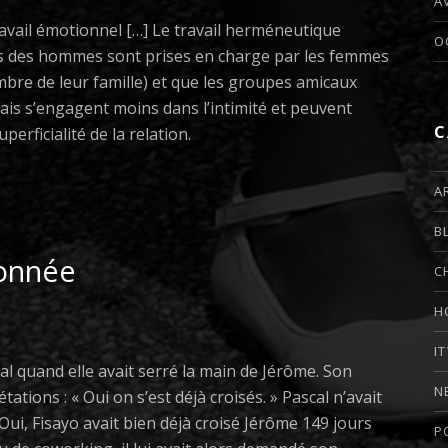
A
ravail émotionnel […] Le travail herméneutique
O
s des hommes sont prises en charge par les femmes
re de leur famille) et que les groupes amicaux
s s’engagent moins dans l’intimité et peuvent
C
perficialité de la relation.
A
B
donnée
C
H
I
al quand elle avait serré la main de Jérôme. Son
N
ations : « Oui on s’est déjà croisés. » Pascal n’avait
ui, Fisayo avait bien déjà croisé Jérôme 149 jours
P