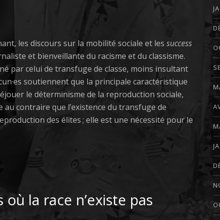
J
D
nt, les discours sur la mobilité sociale et les
success
O
naliste et bienveillante du racisme et du classisme.
S
né par celui de transfuge de classe, moins insultant
un·es soutiennent que la principale caractéristique
M
déjouer le déterminisme de la reproduction sociale,
me au contraire que l’existence du transfuge de
A
reproduction des élites ; elle est une nécessité pour le
M
J
D
N
où la race n’existe pas
O