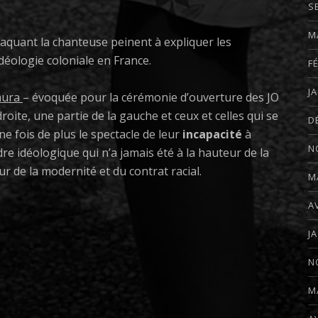
S
M
taquant la chanteuse peinent à expliquer les
idéologie coloniale en France.
F
J
amura
– évoquée pour la cérémonie d’ouverture des JO
roite, une partie de la gauche et ceux et celles qui se
D
 fois de plus le spectacle de leur
incapacité
à
N
e idéologique qui n’a jamais été à la hauteur de la
de la modernité et du contrat racial.
M
A
J
N
M