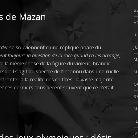
S
ès de Mazan
A
J
rder
se souviennent d’une réplique phare du
J
nt toujours la question de la race quand ça les arrange,
M
re la même chose de la figure du violeur, brandie
orsqu’il s’agit du spectre de l’inconnu dans une ruelle
M
fronter à la réalité des chiffres : la vaste majorité
O
 et ces derniers considèrent souvent que ce n’était
S
M
F
J
es Jeux olympiques : désir