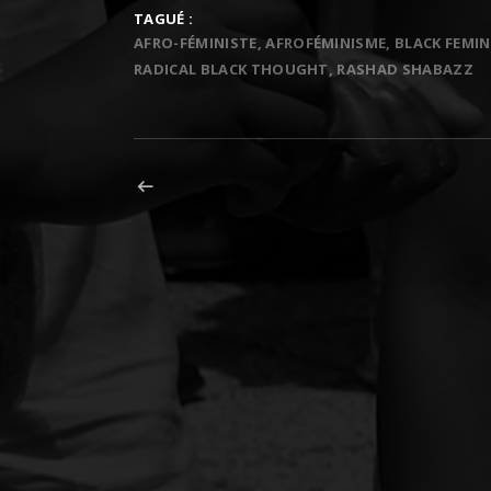
TAGUÉ :
AFRO-FÉMINISTE
AFROFÉMINISME
BLACK FEMI
RADICAL BLACK THOUGHT
RASHAD SHABAZZ
Navigation de l’article
ARTICLE PRÉCÉDENT : THE LEXICON #2: BLACK ON