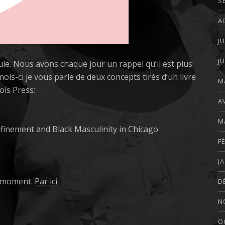
S
A
J
J
cule. Nous avons chaque jour un rappel qu’il est plus
mois-ci je vous parle de deux concepts tirés d’un livre
M
ois Press:
A
M
nfinement and Black Masculinity in Chicago
F
J
le moment.
Par ici
D
N
O