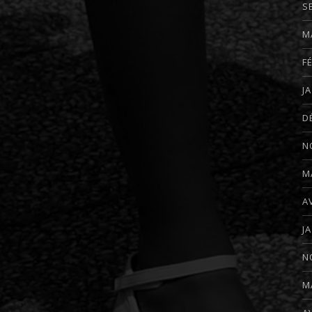
S
M
F
J
D
N
M
A
J
N
M