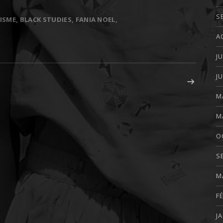
S
NISME
BLACK STUDIES
FANIA NOEL
A
J
J
ARTICLE SUIVAN
 BOTH SIDES – C. RILEY SNORTON
M
M
O
S
M
F
J