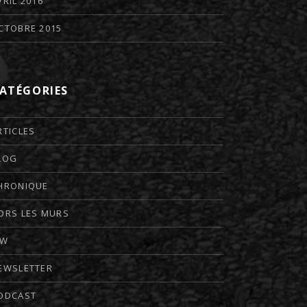
VRIL 2016
CTOBRE 2015
ATÉGORIES
RTICLES
LOG
HRONIQUE
ORS LES MURS
TW
EWSLETTER
ODCAST