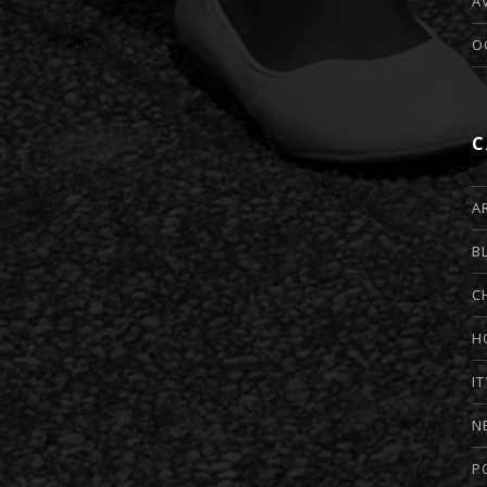
A
O
C
A
B
C
H
I
N
P