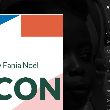
A
F
J
O
A
J
M
D
N
O