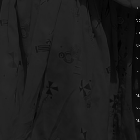
D
N
O
S
A
J
J
M
A
M
F