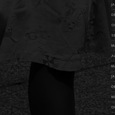
J
D
O
S
M
A
M
J
D
N
O