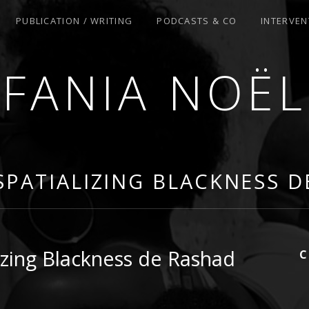
PUBLICATION / WRITING
PODCASTS & CO
INTERVEN
FANIA NOËL
R
 SPATIALIZING BLACKNESS 
lizing Blackness de Rashad
C