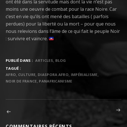
ont été dans la servitude mais dont la vie n’est pas
moins une oeuvre de combat pour la race Noire. Car
c’est en vie qu’ils ont mené des batailles ( parfois
perdues) pour la liberté ou la mort – pour que nous
nous relevions dans l’âme de ce qui fait le peuple Noir
: survivre et vaincre.
PUBLIÉ DANS :
ARTICLES
BLOG
TAGUÉ :
AFRO
CULTURE
DIASPORA AFRO
IMPÉRIALISME
NOIR DE FRANCE
PANAFRICANISME
ARTICLE 
Navigation de l’article
ARTICLE PRÉCÉDENT : WHAT’S THE F* #2 : TENIR LES DEUX BOUTS
COMMENTAIRES RÉCENTS