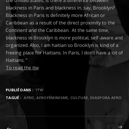
the United States, is there a difference between
blackness in Paris and blackness in, say, Brooklyn?
Blackness in Paris is definitely more African or
Caribbean as a result of the direct proximity to the
Continent and the Caribbean. At the same time,
blackness in Brooklyn is more political, self-aware and
organized. Also, I am haitian so Brooklyn is kind of a
freeing place for Haitians. In Paris, I don’t have a lot of
Haitians. ”
To read the itw
PUBLIÉ DANS :
ITW
TAGUÉ :
AFRO
AFROFÉMINISME
CULTURE
DIASPORA AFRO
ARTICLE S
ARTICLE PRÉCÉDENT : WHAT’S THE F* #10| EN FINIR AVEC THANO